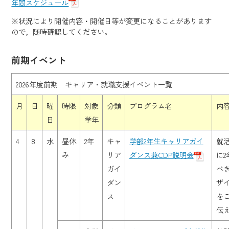
年間スケジュール
※状況により開催内容・開催日等が変更になることがあります
ので，随時確認してください。
前期イベント
2026年度前期 キャリア・就職支援イベント一覧
月
日
曜
時限
対象
分類
プログラム名
内
日
学年
4
8
水
昼休
2年
キャ
学部2年生キャリアガイ
就
み
リア
ダンス兼CDP説明会
に
ガイ
べ
ダン
ザ
ス
を
伝