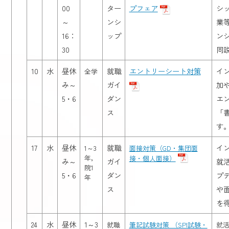
00
ター
プフェア
シ
～
ンシ
業
16：
ップ
ン
30
同
10
水
昼休
就職
エントリーシート対策
イ
全学
み～
ガイ
加
5・6
ダン
エ
ス
「
す
17
水
昼休
就職
イ
1～3
面接対策（GD・集団面
年，
接・個人面接）
み～
ガイ
就
院1
5・6
ダン
プ
年
ス
や
を
24
水
昼休
1～3
就職
筆記試験対策 （SPI試験・
就