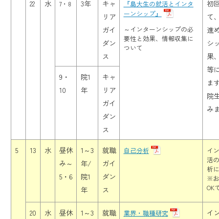
22
水
3年
キャ
初
7・8
『島大生の就活とインタ
ーンシップ』
リア
て
～インターンシップの必
ガイ
進
要性と効果、情報収集に
ダン
シ
ついて
ス
果
等
9・
院1
キャ
ます
10
年
リア
院
ガイ
み
ダン
ス
5
13
水
昼休
1～3
就職
自己分析
イ
活
み～
年/
ガイ
析
5・6
院1
ダン
※
OK
年
ス
20
水
昼休
1～3
就職
イ
業界・職種研究