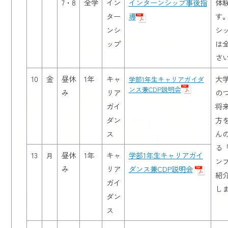
7・8
全学
イン
インターンシップ事後指
体
ター
導
す
ンシ
シ
ップ
は
さ
10
金
昼休
1年
キャ
大
学部1年生キャリアガイダ
ンス兼CDP説明会
み
リア
の
ガイ
将
ダン
方
ス
ん
る
13
昼休
1年
キャ
学部1年生キャリアガイ
月
ン
み
リア
ダンス兼CDP説明会
紹
ガイ
し
ダン
ス