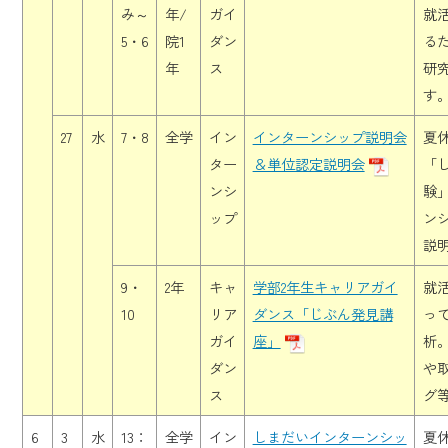
み～
年/
ガイ
就
5・6
院1
ダン
る
年
ス
研
す
27
水
7・8
全学
イン
インターンシップ説明会
夏
ター
＆単位認定説明会
「
ンシ
験
ップ
ン
説
9・
2年
キャ
学部2年生キャリアガイ
就
10
リア
ダンス「じぶん発見講
っ
ガイ
座」
析
ダン
や
ス
グ
6
3
水
13：
全学
イン
しまだいインターンシッ
夏