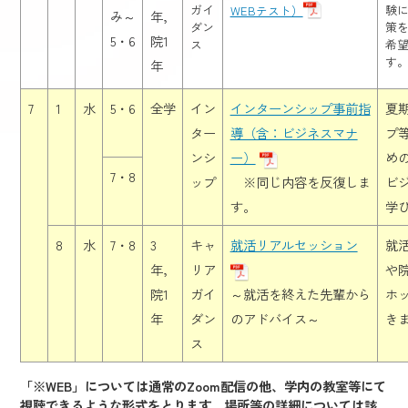
ガイ
験
WEBテスト）
み～
年，
ダン
策
5・6
院1
ス
希
す
年
7
1
水
5・6
全学
イン
インターンシップ事前指
夏
ター
導（含：ビジネスマナ
プ
ンシ
ー）
め
7・8
ップ
※同じ内容を反復しま
ビ
す。
学
8
水
7・8
3
キャ
就活リアルセッション
就
年，
リア
や
院1
ガイ
～就活を終えた先輩から
ホ
年
ダン
のアドバイス～
き
ス
「※WEB」については通常のZoom配信の他、学内の教室等にて
視聴できるような形式をとります。場所等の詳細については該